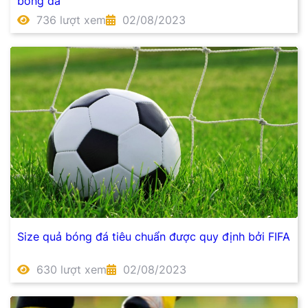
bóng đá
736 lượt xem
02/08/2023
Size quả bóng đá tiêu chuẩn được quy định bởi FIFA
630 lượt xem
02/08/2023