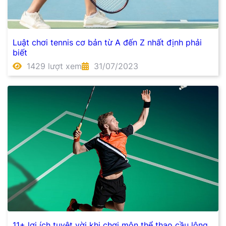
Luật chơi tennis cơ bản từ A đến Z nhất định phải
biết
1429 lượt xem
31/07/2023
11+ lợi ích tuyệt vời khi chơi môn thể thao cầu lông