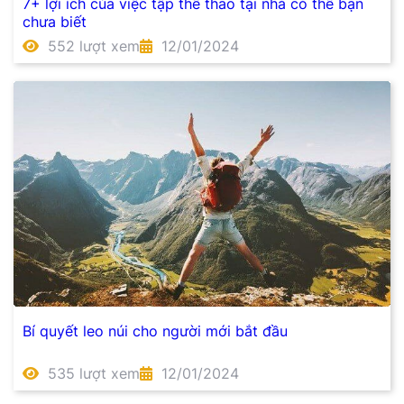
7+ lợi ích của việc tập thể thao tại nhà có thể bạn
chưa biết
552 lượt xem
12/01/2024
Bí quyết leo núi cho người mới bắt đầu
535 lượt xem
12/01/2024