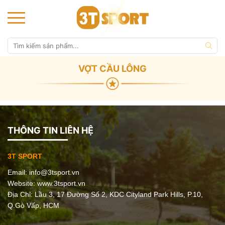
VỢT CẦU LÔNG
THÔNG TIN LIÊN HỆ
3T SPORT
Email:
info@3tsport.vn
Website: www.3tsport.vn
Địa Chỉ: Lầu 3, 17 Đường Số 2, KDC Cityland Park Hills, P.10,
Q.Gò Vấp, HCM