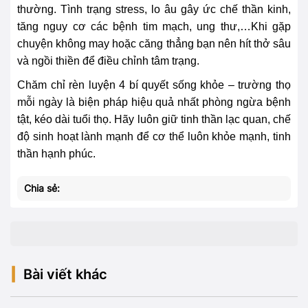
thường. Tình trạng stress, lo âu gây ức chế thần kinh,
tăng nguy cơ các bệnh tim mạch, ung thư,…Khi gặp
chuyện không may hoặc căng thẳng bạn nên hít thở sâu
và ngồi thiền để điều chỉnh tâm trạng.
Chăm chỉ rèn luyện 4 bí quyết sống khỏe – trường thọ
mỗi ngày là biện pháp hiệu quả nhất phòng ngừa bệnh
tật, kéo dài tuổi thọ. Hãy luôn giữ tinh thần lạc quan, chế
độ sinh hoạt lành mạnh để cơ thể luôn khỏe mạnh, tinh
thần hạnh phúc.
Chia sẻ:
Bài viết khác