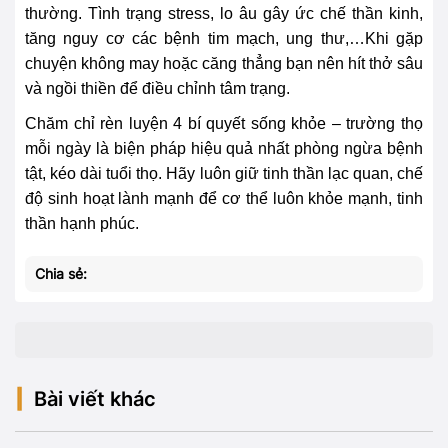
thường. Tình trạng stress, lo âu gây ức chế thần kinh,
tăng nguy cơ các bệnh tim mạch, ung thư,…Khi gặp
chuyện không may hoặc căng thẳng bạn nên hít thở sâu
và ngồi thiền để điều chỉnh tâm trạng.
Chăm chỉ rèn luyện 4 bí quyết sống khỏe – trường thọ
mỗi ngày là biện pháp hiệu quả nhất phòng ngừa bệnh
tật, kéo dài tuổi thọ. Hãy luôn giữ tinh thần lạc quan, chế
độ sinh hoạt lành mạnh để cơ thể luôn khỏe mạnh, tinh
thần hạnh phúc.
Chia sẻ:
Bài viết khác