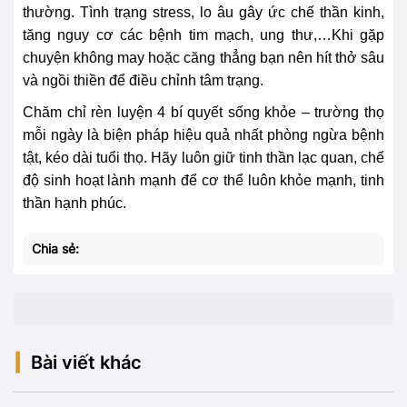
thường. Tình trạng stress, lo âu gây ức chế thần kinh,
tăng nguy cơ các bệnh tim mạch, ung thư,…Khi gặp
chuyện không may hoặc căng thẳng bạn nên hít thở sâu
và ngồi thiền để điều chỉnh tâm trạng.
Chăm chỉ rèn luyện 4 bí quyết sống khỏe – trường thọ
mỗi ngày là biện pháp hiệu quả nhất phòng ngừa bệnh
tật, kéo dài tuổi thọ. Hãy luôn giữ tinh thần lạc quan, chế
độ sinh hoạt lành mạnh để cơ thể luôn khỏe mạnh, tinh
thần hạnh phúc.
Chia sẻ:
Bài viết khác