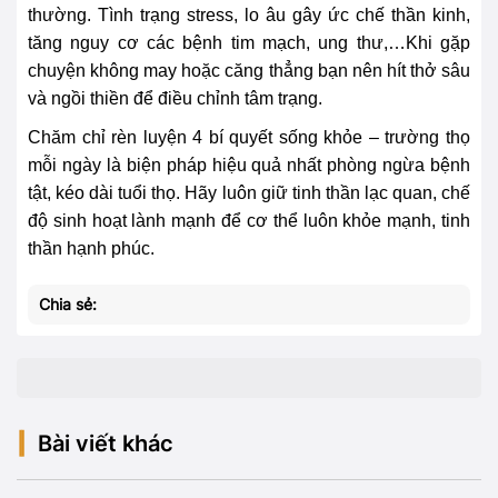
thường. Tình trạng stress, lo âu gây ức chế thần kinh,
tăng nguy cơ các bệnh tim mạch, ung thư,…Khi gặp
chuyện không may hoặc căng thẳng bạn nên hít thở sâu
và ngồi thiền để điều chỉnh tâm trạng.
Chăm chỉ rèn luyện 4 bí quyết sống khỏe – trường thọ
mỗi ngày là biện pháp hiệu quả nhất phòng ngừa bệnh
tật, kéo dài tuổi thọ. Hãy luôn giữ tinh thần lạc quan, chế
độ sinh hoạt lành mạnh để cơ thể luôn khỏe mạnh, tinh
thần hạnh phúc.
Chia sẻ:
Bài viết khác