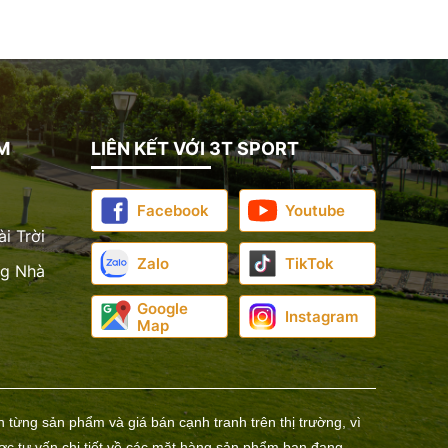
M
LIÊN KẾT VỚI 3T SPORT
Facebook
Youtube
i Trời
Zalo
TikTok
ng Nhà
Google
Instagram
Map
n từng sản phẩm và giá bán cạnh tranh trên thị trường, vì
ược tư vấn chi tiết về các mặt hàng sản phẩm bạn đang