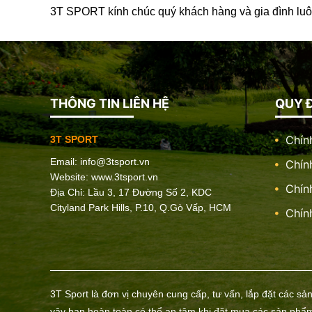
3T SPORT kính chúc quý khách hàng và gia đình luô
THÔNG TIN LIÊN HỆ
QUY Đ
Chín
3T SPORT
Email:
info@3tsport.vn
Chín
Website: www.3tsport.vn
Chín
Địa Chỉ: Lầu 3, 17 Đường Số 2, KDC
Cityland Park Hills, P.10, Q.Gò Vấp, HCM
Chín
3T Sport là đơn vị chuyên cung cấp, tư vấn, lắp đặt các sả
vậy bạn hoàn toàn có thể an tâm khi đặt mua các sản phẩm 