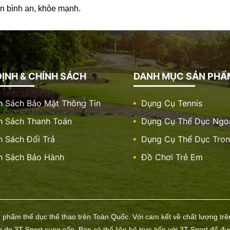
n bình an, khỏe mạnh.
ỊNH & CHÍNH SÁCH
DANH MỤC SẢN PHẨ
h Sách Bảo Mật Thông Tin
Dụng Cụ Tennis
h Sách Thanh Toán
Dụng Cụ Thể Dục Ngoà
h Sách Đổi Trả
Dụng Cụ Thể Dục Tro
h Sách Bảo Hành
Đồ Chơi Trẻ Em
n phẩm thể dục thể thao trên Toàn Quốc. Với cam kết về chất lượng trê
do 3T Sport cung cấp. Bạn có thể liên hệ trực tiếp với 3T Sport để đ