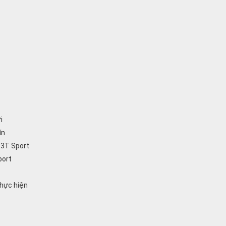
i
ín
i 3T Sport
port
thực hiện