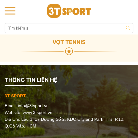
VỢT TENNIS
THÔNG TIN LIÊN HỆ
3T SPORT
Email:
info@3tsport.vn
Website: www.3tsport.vn
Địa Chỉ: Lầu 3, 17 Đường Số 2, KDC Cityland Park Hills, P.10,
Q.Gò Vấp, HCM