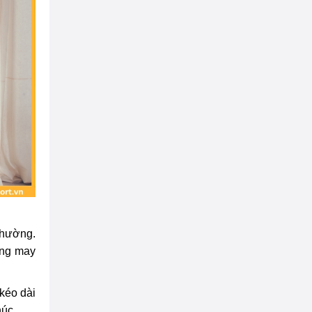
thường.
ông may
kéo dài
húc.