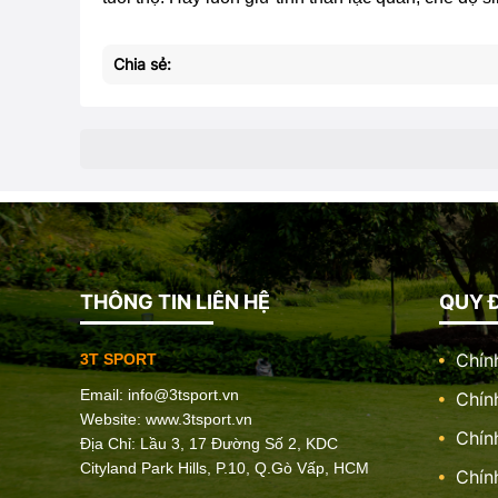
Chia sẻ:
THÔNG TIN LIÊN HỆ
QUY Đ
Chín
3T SPORT
Email:
info@3tsport.vn
Chín
Website: www.3tsport.vn
Chín
Địa Chỉ: Lầu 3, 17 Đường Số 2, KDC
Cityland Park Hills, P.10, Q.Gò Vấp, HCM
Chín