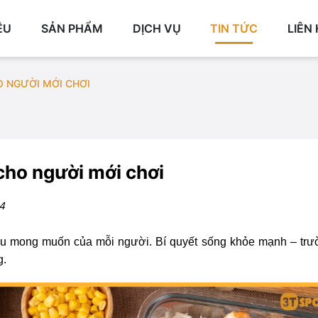
ỆU
SẢN PHẨM
DỊCH VỤ
TIN TỨC
LIÊN
O NGƯỜI MỚI CHƠI
cho người mới chơi
4
điều mong muốn của mỗi người. Bí quyết sống khỏe mạnh – trư
g.