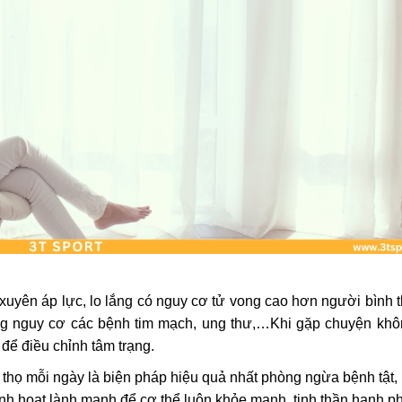
xuyên áp lực, lo lắng có nguy cơ tử vong cao hơn người bình 
 tăng nguy cơ các bệnh tim mạch, ung thư,…Khi gặp chuyện kh
 để điều chỉnh tâm trạng.
 thọ mỗi ngày là biện pháp hiệu quả nhất phòng ngừa bệnh tật, 
 sinh hoạt lành mạnh để cơ thể luôn khỏe mạnh, tinh thần hạnh p