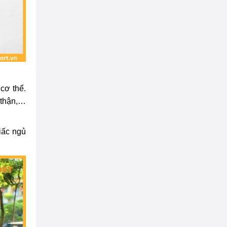
cơ thể.
, thận,…
iấc ngủ