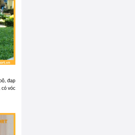
bộ, đạp
à có vóc