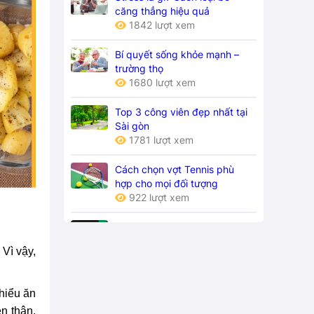
căng thẳng hiệu quả
1842 lượt xem
Bí quyết sống khỏe mạnh –
trường thọ
1680 lượt xem
Top 3 công viên đẹp nhất tại
Sài gòn
1781 lượt xem
Cách chọn vợt Tennis phù
hợp cho mọi đối tượng
922 lượt xem
Cách đánh Tennis cho người
mới tập chơi chuẩn và hiệu
Vì vậy,
quả
779 lượt xem
Chi phí chơi tennis cơ bản
thiểu ăn
cho người mới bắt đầu
ên thận,
1042 lượt xem