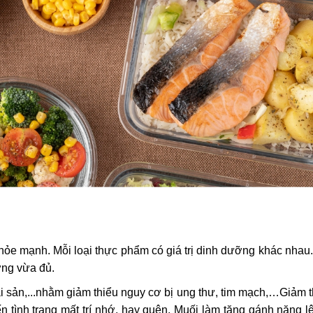
hỏe mạnh. Mỗi loại thực phẩm có giá trị dinh dưỡng khác nhau. 
ợng vừa đủ.
hải sản,...nhằm giảm thiểu nguy cơ bị ung thư, tim mạch,…Giảm 
ến tình trạng mất trí nhớ, hay quên. Muối làm tăng gánh nặng l