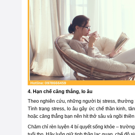
4. Hạn chế căng thẳng, lo âu
Theo nghiên cứu, những người bị stress, thường 
Tình trạng stress, lo âu gây ức chế thần kinh,
hoặc căng thẳng bạn nên hít thở sâu và ngồi thiền
Chăm chỉ rèn luyện 4 bí quyết sống khỏe – trường
tuổi thọ. Hãy luôn giữ tinh thần lạc quan, chế độ