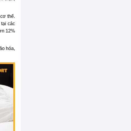
Dụng cụ chơi Tennis cho
cơ thể.
người mới bắt đầu
863 lượt xem
tại các
hơn 12%
Khám phá những lợi ích tuyệt
vời mà tennis mang đến cho
sức khỏe
720 lượt xem
ão hóa,