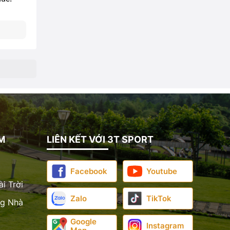
M
LIÊN KẾT VỚI 3T SPORT
Facebook
Youtube
i Trời
Zalo
TikTok
ng Nhà
Google
Instagram