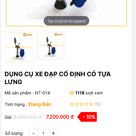
Tap or pinch to expand
DỤNG CỤ XE ĐẠP CỐ ĐỊNH CÓ TỰA
LƯNG
Mã sản phẩm : NT-014
1118
lượt xem
Đang Bán
(5)
Tình trạng :
8.000.000 đ
7.200.000 đ
- 10%
Giá:
-
+
Số lượng: