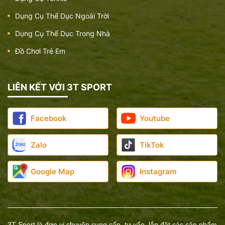
Dụng Cụ Thể Dục Ngoài Trời
Dụng Cụ Thể Dục Trong Nhà
Đồ Chơi Trẻ Em
Dụng cụ đạp chân 2 người
Giá:
8.000.000 đ
LIÊN KẾT VỚI 3T SPORT
Facebook
Youtube
Zalo
TikTok
Google Map
Instagram
3T Sport là đơn vị chuyên cung cấp, tư vấn, lắp đặt các sản phẩm