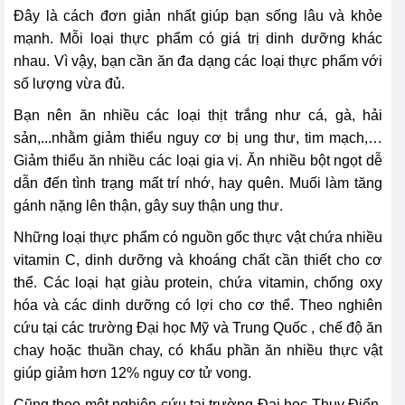
Đây là cách đơn giản nhất giúp bạn sống lâu và khỏe
mạnh. Mỗi loại thực phẩm có giá trị dinh dưỡng khác
nhau. Vì vậy, bạn cần ăn đa dạng các loại thực phẩm với
số lượng vừa đủ.
Bạn nên ăn nhiều các loại thịt trắng như cá, gà, hải
sản,...nhằm giảm thiểu nguy cơ bị ung thư, tim mạch,…
Giảm thiểu ăn nhiều các loại gia vị. Ăn nhiều bột ngọt dễ
dẫn đến tình trạng mất trí nhớ, hay quên. Muối làm tăng
gánh nặng lên thận, gây suy thận ung thư.
Những loại thực phẩm có nguồn gốc thực vật chứa nhiều
vitamin C, dinh dưỡng và khoáng chất cần thiết cho cơ
thể. Các loại hạt giàu protein, chứa vitamin, chống oxy
hóa và các dinh dưỡng có lợi cho cơ thể. Theo nghiên
cứu tại các trường Đại học Mỹ và Trung Quốc , chế độ ăn
chay hoặc thuần chay, có khẩu phần ăn nhiều thực vật
giúp giảm hơn 12% nguy cơ tử vong.
Cũng theo một nghiên cứu tại trường Đại học Thụy Điển,