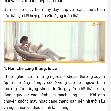
mái và có vóc dáng đẹp, săn chắc.
Bạn có thể chạy bộ, nhảy dây, tập với các ,..thực hiện
các bài tập kết hợp giúp vận động toàn thân.
4. Hạn chế căng thẳng, lo âu
Theo nghiên cứu, những người bị stress, thường xuyên
áp lực, lo lắng có nguy cơ tử vong cao hơn người bình
thường. Tình trạng stress, lo âu gây ức chế thần kinh,
tăng nguy cơ các bệnh tim mạch, ung thư,…Khi gặp
chuyện không may hoặc căng thẳng bạn nên hít thở sâu
và ngồi thiền để điều chỉnh tâm trạng.