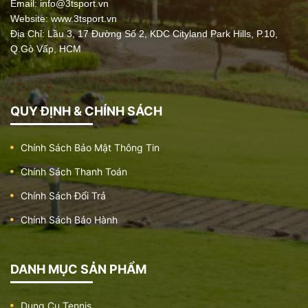
Email:
info@3tsport.vn
Dụng cụ tập lưng bụng đơn
Website: www.3tsport.vn
Giá:
5.500.000 đ
Địa Chỉ: Lầu 3, 17 Đường Số 2, KDC Cityland Park Hills, P.10,
Q.Gò Vấp, HCM
Dụng cụ kéo tay
QUY ĐỊNH & CHÍNH SÁCH
Giá:
12.000.000 đ
Chính Sách Bảo Mật Thông Tin
Chính Sách Thanh Toán
Dụng cụ đi bộ trên không đôi
Chính Sách Đổi Trả
Giá:
10.500.000 đ
Chính Sách Bảo Hành
DANH MỤC SẢN PHẨM
Dụng cụ tập tay vai cố định
Giá:
7.900.000 đ
Dụng Cụ Tennis