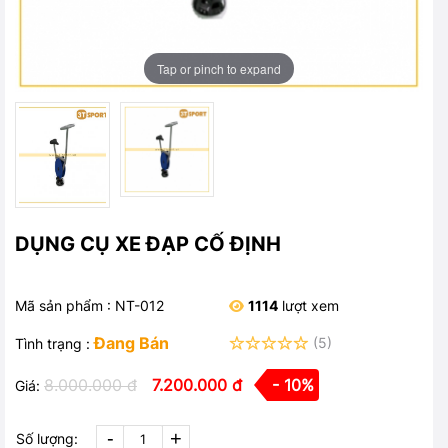
Tap or pinch to expand
DỤNG CỤ XE ĐẠP CỐ ĐỊNH
Mã sản phẩm : NT-012
1114
lượt xem
Đang Bán
(5)
Tình trạng :
8.000.000 đ
7.200.000 đ
- 10%
Giá:
-
+
Số lượng: