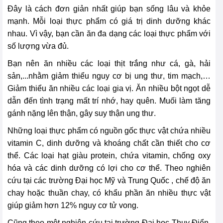
Đây là cách đơn giản nhất giúp bạn sống lâu và khỏe
mạnh. Mỗi loại thực phẩm có giá trị dinh dưỡng khác
nhau. Vì vậy, bạn cần ăn đa dạng các loại thực phẩm với
số lượng vừa đủ.
Bạn nên ăn nhiều các loại thịt trắng như cá, gà, hải
sản,...nhằm giảm thiểu nguy cơ bị ung thư, tim mạch,…
Giảm thiểu ăn nhiều các loại gia vị. Ăn nhiều bột ngọt dễ
dẫn đến tình trạng mất trí nhớ, hay quên. Muối làm tăng
gánh nặng lên thận, gây suy thận ung thư.
Những loại thực phẩm có nguồn gốc thực vật chứa nhiều
vitamin C, dinh dưỡng và khoáng chất cần thiết cho cơ
thể. Các loại hạt giàu protein, chứa vitamin, chống oxy
hóa và các dinh dưỡng có lợi cho cơ thể. Theo nghiên
cứu tại các trường Đại học Mỹ và Trung Quốc , chế độ ăn
chay hoặc thuần chay, có khẩu phần ăn nhiều thực vật
giúp giảm hơn 12% nguy cơ tử vong.
Cũng theo một nghiên cứu tại trường Đại học Thụy Điển,