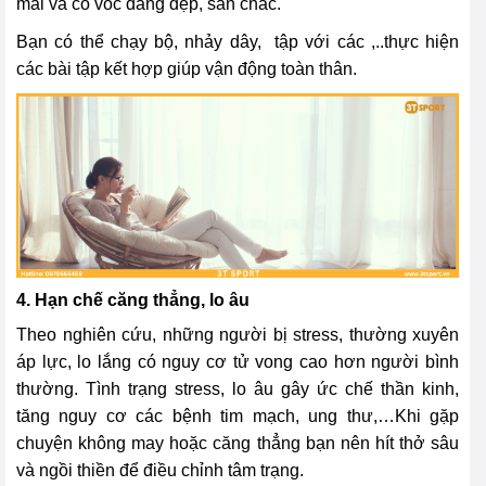
mái và có vóc dáng đẹp, săn chắc.
Bạn có thể chạy bộ, nhảy dây, tập với các ,..thực hiện
các bài tập kết hợp giúp vận động toàn thân.
4. Hạn chế căng thẳng, lo âu
Theo nghiên cứu, những người bị stress, thường xuyên
áp lực, lo lắng có nguy cơ tử vong cao hơn người bình
thường. Tình trạng stress, lo âu gây ức chế thần kinh,
tăng nguy cơ các bệnh tim mạch, ung thư,…Khi gặp
chuyện không may hoặc căng thẳng bạn nên hít thở sâu
và ngồi thiền để điều chỉnh tâm trạng.