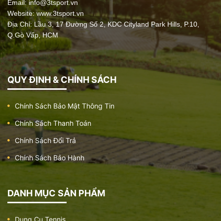
Email:
info@3tsport.vn
Dụng cụ tập lưng bụng đơn
Website: www.3tsport.vn
Giá:
5.500.000 đ
Địa Chỉ: Lầu 3, 17 Đường Số 2, KDC Cityland Park Hills, P.10,
Q.Gò Vấp, HCM
Dụng cụ kéo tay
QUY ĐỊNH & CHÍNH SÁCH
Giá:
12.000.000 đ
Chính Sách Bảo Mật Thông Tin
Chính Sách Thanh Toán
Dụng cụ đi bộ trên không đôi
Chính Sách Đổi Trả
Giá:
10.500.000 đ
Chính Sách Bảo Hành
DANH MỤC SẢN PHẨM
Dụng cụ tập tay vai cố định
Giá:
7.900.000 đ
Dụng Cụ Tennis