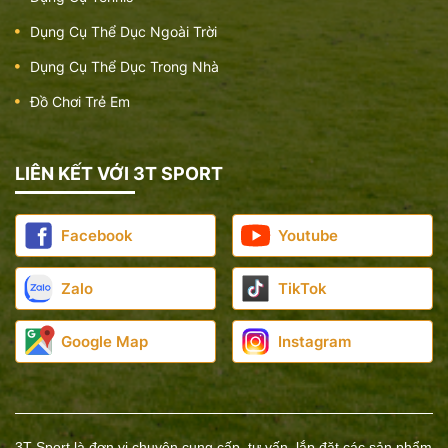
Dụng Cụ Thể Dục Ngoài Trời
Dụng Cụ Thể Dục Trong Nhà
Đồ Chơi Trẻ Em
Dụng cụ đạp chân 2 người
Giá:
8.000.000 đ
LIÊN KẾT VỚI 3T SPORT
Facebook
Youtube
Zalo
TikTok
Google Map
Instagram
3T Sport là đơn vị chuyên cung cấp, tư vấn, lắp đặt các sản phẩm