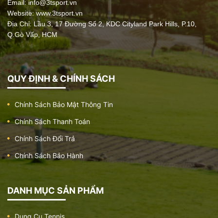
Email:
info@3tsport.vn
Dụng cụ kéo tay
Website: www.3tsport.vn
Giá:
12.000.000 đ
Địa Chỉ: Lầu 3, 17 Đường Số 2, KDC Cityland Park Hills, P.10,
Q.Gò Vấp, HCM
Dụng cụ đi bộ trên không đôi
QUY ĐỊNH & CHÍNH SÁCH
Giá:
10.500.000 đ
Chính Sách Bảo Mật Thông Tin
Chính Sách Thanh Toán
Dụng cụ tập tay vai cố định
Chính Sách Đổi Trả
Giá:
7.900.000 đ
Chính Sách Bảo Hành
DANH MỤC SẢN PHẨM
Dụng cụ đạp chân 2 người
Giá:
8.000.000 đ
Dụng Cụ Tennis