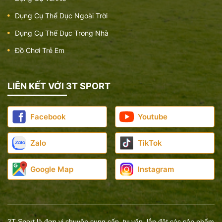
Dụng Cụ Thể Dục Ngoài Trời
Dụng Cụ Thể Dục Trong Nhà
Đồ Chơi Trẻ Em
Dụng cụ tập toàn thân
Giá:
7.200.000 đ
LIÊN KẾT VỚI 3T SPORT
Facebook
Youtube
Zalo
TikTok
Google Map
Instagram
3T Sport là đơn vị chuyên cung cấp, tư vấn, lắp đặt các sản phẩm