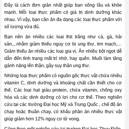
Đây là cách đơn giản nhất giúp bạn sống lâu và khỏe
mạnh. Mỗi loại thực phẩm có giá trị dinh dưỡng khác
nhau. Vì vậy, bạn cần ăn đa dạng các loại thực phẩm với
số lượng vừa đủ.
Bạn nên ăn nhiều các loại thịt trắng như cá, gà, hải
sản,...nhằm giảm thiểu nguy cơ bị ung thư, tim mạch,…
Giảm thiểu ăn nhiều các loại gia vị. Ăn nhiều bột ngọt dễ
dẫn đến tình trạng mất trí nhớ, hay quên. Muối làm tăng
gánh nặng lên thận, gây suy thận ung thư.
Những loại thực phẩm có nguồn gốc thực vật chứa nhiều
vitamin C, dinh dưỡng và khoáng chất cần thiết cho cơ
thể. Các loại hạt giàu protein, chứa vitamin, chống oxy
hóa và các dinh dưỡng có lợi cho cơ thể. Theo nghiên
cứu tại các trường Đại học Mỹ và Trung Quốc , chế độ ăn
chay hoặc thuần chay, có khẩu phần ăn nhiều thực vật
giúp giảm hơn 12% nguy cơ tử vong.
Cũng theo một nghiên cứu tại trường Đại học Thụy Điển,