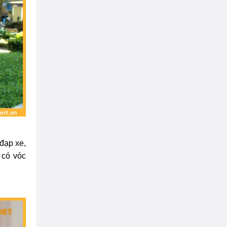
 đạp xe,
 có vóc