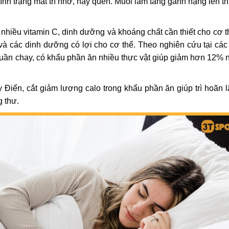
tình trạng mất trí nhớ, hay quên. Muối làm tăng gánh nặng lên t
hiều vitamin C, dinh dưỡng và khoáng chất cần thiết cho cơ t
a và các dinh dưỡng có lợi cho cơ thể. Theo nghiên cứu tại các
huần chay, có khẩu phần ăn nhiều thực vật giúp giảm hơn 12% 
Điển, cắt giảm lượng calo trong khẩu phần ăn giúp trì hoãn l
g thư.