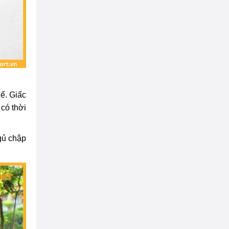
ể. Giấc
 có thời
ngủ chập