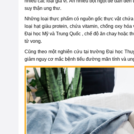
nhiều các loại gia vị. Ăn nhiều bột ngọt dễ dẫn đến 
suy thận ung thư.
Những loại thực phẩm có nguồn gốc thực vật chứa n
loại hạt giàu protein, chứa vitamin, chống oxy hó
Đại học Mỹ và Trung Quốc , chế độ ăn chay hoặc t
tử vong.
Cũng theo một nghiên cứu tại trường Đại học Thụy 
giảm nguy cơ mắc bệnh tiểu đường mãn tính và un