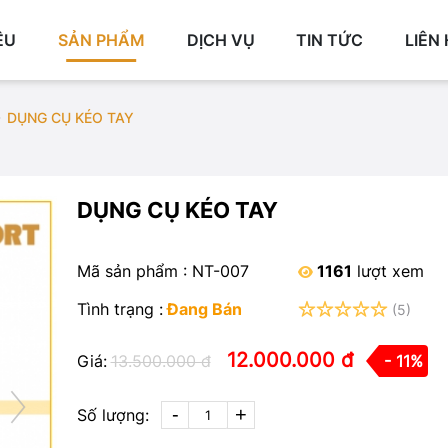
ỆU
SẢN PHẨM
DỊCH VỤ
TIN TỨC
LIÊN
DỤNG CỤ KÉO TAY
DỤNG CỤ KÉO TAY
Mã sản phẩm : NT-007
1161
lượt xem
Tình trạng :
Đang Bán
(5)
12.000.000 đ
Giá:
13.500.000 đ
- 11%
-
+
Số lượng: