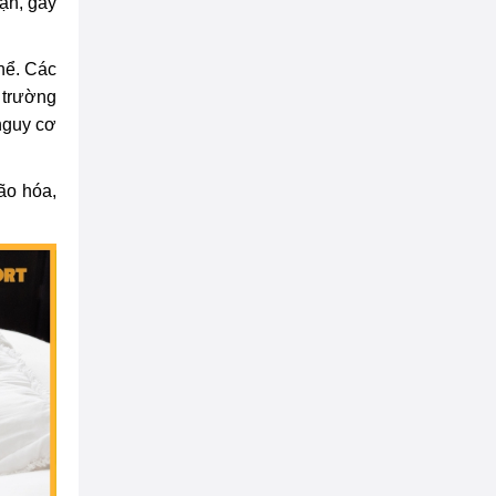
hận, gây
hể. Các
 trường
nguy cơ
ão hóa,