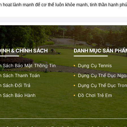
inh hoạt lành mạnh để cơ thể luôn khỏe mạnh, tinh thần hạnh ph
ỊNH & CHÍNH SÁCH
DANH MỤC SẢN PHẨ
h Sách Bảo Mật Thông Tin
Dụng Cụ Tennis
h Sách Thanh Toán
Dụng Cụ Thể Dục Ngoà
h Sách Đổi Trả
Dụng Cụ Thể Dục Tro
h Sách Bảo Hành
Đồ Chơi Trẻ Em