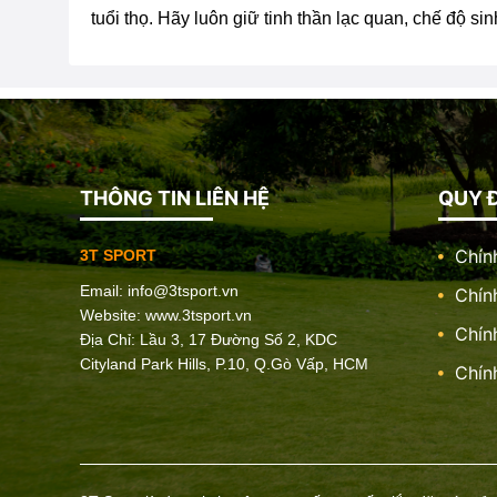
tuổi thọ. Hãy luôn giữ tinh thần lạc quan, chế độ s
THÔNG TIN LIÊN HỆ
QUY Đ
Chín
3T SPORT
Email:
info@3tsport.vn
Chín
Website: www.3tsport.vn
Chín
Địa Chỉ: Lầu 3, 17 Đường Số 2, KDC
Cityland Park Hills, P.10, Q.Gò Vấp, HCM
Chín