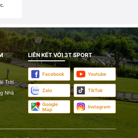
úc.
M
LIÊN KẾT VỚI 3T SPORT
Facebook
Youtube
i Trời
Zalo
TikTok
ng Nhà
Google
Instagram
Map