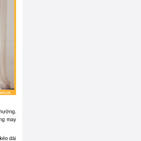
thường.
ông may
kéo dài