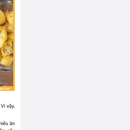
Dụng cụ đi bộ trên
không đôi
Giá:
10.500.000 đ
Dụng cụ tập tay vai cố
định
Giá:
7.900.000 đ
Dụng cụ đạp chân 2
người
Giá:
8.000.000 đ
Dụng cụ tập toàn thân
Giá:
7.200.000 đ
Vì vậy,
thiểu ăn